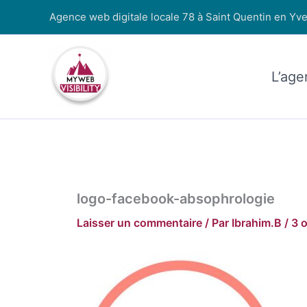
Aller
Agence web digitale locale 78 à Saint Quentin en Yve
au
contenu
L’age
logo-facebook-absophrologie
Laisser un commentaire
/ Par
Ibrahim.B
/
3 