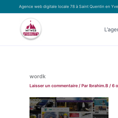
Aller
Agence web digitale locale 78 à Saint Quentin en Yve
au
contenu
L’age
wordk
Laisser un commentaire
/ Par
Ibrahim.B
/
6 